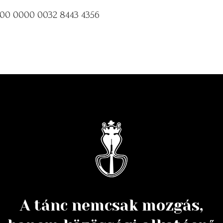
200 0000 0032 8443 4356
A tánc nemcsak mozgás,