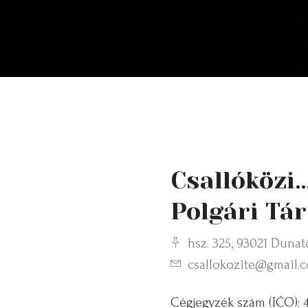
Csallóközi…
Polgári Tá
hsz. 325, 93021 Dunat
csallokozite@gmail.
Cégjegyzék szám (IČO): 