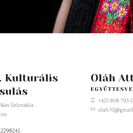
 Kulturális
Oláh Att
rsulás
EGYÜTTESVE
+421 908 793 
őkés Szlovákia
olah70@gmail
com
42298245