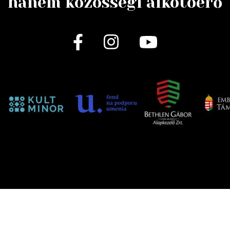
hanem közösségi alkotóerő