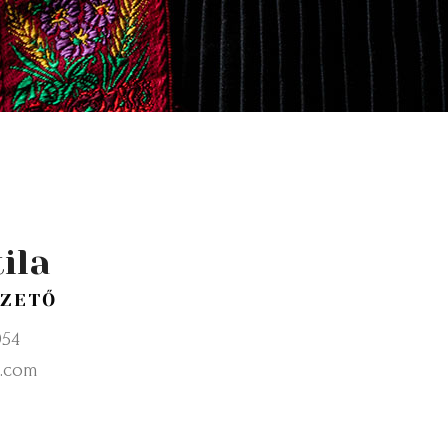
ila
ZETŐ
054
.com